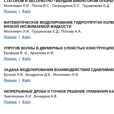
СТАТОРОМ И АБСОЛЮТНО ТВЕРДЫМ ВИБРАТОРОМ ОПОРЫ
Могилевич Л.И., Попов В.С., Скородумов Е.С., Грушенкова Е.Д.
Резюме
|
Файл
МАТЕМАТИЧЕСКОЕ МОДЕЛИРОВАНИЕ ГИДРОУПРУГИХ КОЛЕ
ВЯЗКОЙ НЕСЖИМАЕМОЙ ЖИДКОСТИ
Могилевич Л.И., Грушенкова Е.Д., Попова А.А.
Резюме
|
Файл
УПРУГИЕ ВОЛНЫ В ДВУМЕРНЫХ СЛОИСТЫХ КОНСТРУКЦИЯ
Ерофеев В. И., Архипова Н.И.
Резюме
|
Файл
ЗАДАЧА МОДЕЛИРОВАНИЯ ВЗАИМОДЕЙСТВИЯ СДАВЛИВАЕМ
Бучной Н.В., Кондратов Д.В., Могилевич Л.И.
Резюме
|
Файл
НЕПРЕРЫВНЫЕ ДРОБИ И ТОЧНОЕ РЕШЕНИЕ УРАВНЕНИЯ К
Землянухин А.И., Бочкарев А.В.
Резюме
|
Файл